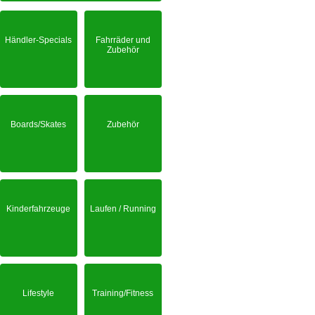
Händler-Specials
Fahrräder und
Zubehör
Boards/Skates
Zubehör
Kinderfahrzeuge
Laufen / Running
Lifestyle
Training/Fitness