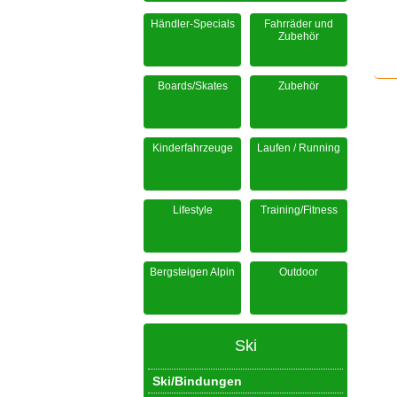
Händler-Specials
Fahrräder und
Zubehör
Boards/Skates
Zubehör
Kinderfahrzeuge
Laufen / Running
Lifestyle
Training/Fitness
Bergsteigen Alpin
Outdoor
Ski
Ski/Bindungen