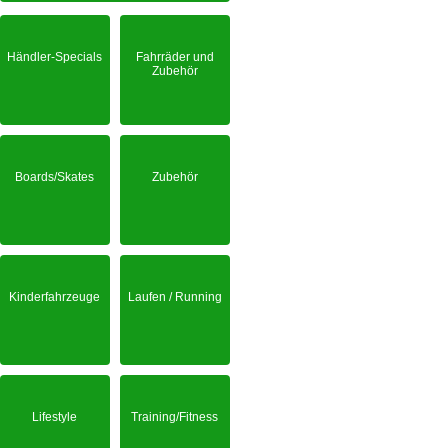
Händler-Specials
Fahrräder und
Zubehör
Boards/Skates
Zubehör
Kinderfahrzeuge
Laufen / Running
Lifestyle
Training/Fitness