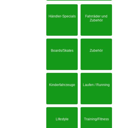
Händler-Specials
Fahrräder und
Zubehör
Boards/Skates
Zubehör
Kinderfahrzeuge
Laufen / Running
Lifestyle
Training/Fitness