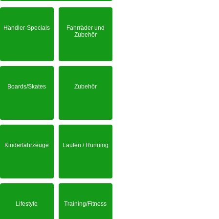
Händler-Specials
Fahrräder und
Zubehör
Boards/Skates
Zubehör
Kinderfahrzeuge
Laufen / Running
Lifestyle
Training/Fitness