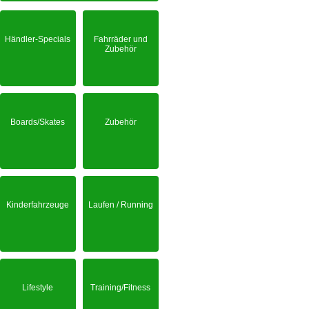
Händler-Specials
Fahrräder und
Zubehör
Boards/Skates
Zubehör
Kinderfahrzeuge
Laufen / Running
Lifestyle
Training/Fitness