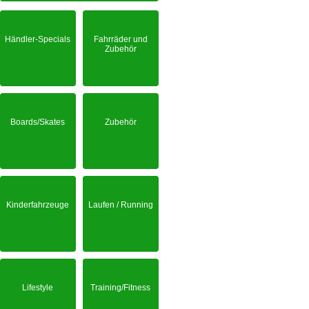
Händler-Specials
Fahrräder und
Zubehör
Boards/Skates
Zubehör
Kinderfahrzeuge
Laufen / Running
Lifestyle
Training/Fitness