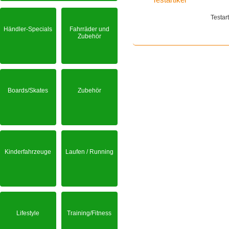
Testar
Händler-Specials
Fahrräder und
Zubehör
Boards/Skates
Zubehör
Kinderfahrzeuge
Laufen / Running
Lifestyle
Training/Fitness