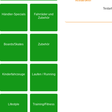
Testar
Händler-Specials
Fahrräder und
Zubehör
Boards/Skates
Zubehör
Kinderfahrzeuge
Laufen / Running
Lifestyle
Training/Fitness