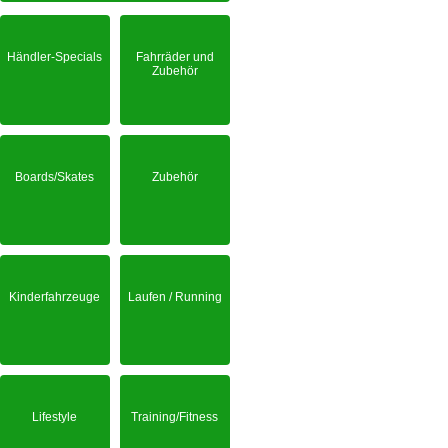
Händler-Specials
Fahrräder und
Zubehör
Boards/Skates
Zubehör
Kinderfahrzeuge
Laufen / Running
Lifestyle
Training/Fitness