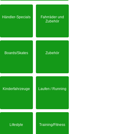
Händler-Specials
Fahrräder und
Zubehör
Boards/Skates
Zubehör
Kinderfahrzeuge
Laufen / Running
Lifestyle
Training/Fitness