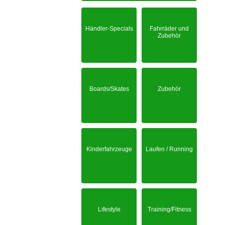
Händler-Specials
Fahrräder und
Zubehör
Boards/Skates
Zubehör
Kinderfahrzeuge
Laufen / Running
Lifestyle
Training/Fitness