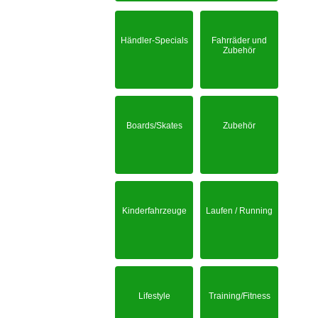
Händler-Specials
Fahrräder und
Zubehör
Boards/Skates
Zubehör
Kinderfahrzeuge
Laufen / Running
Lifestyle
Training/Fitness