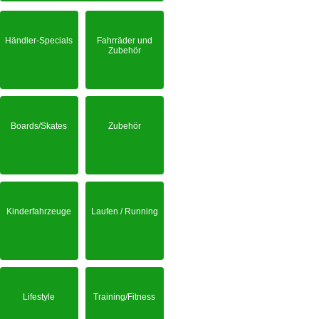
Händler-Specials
Fahrräder und
Zubehör
Boards/Skates
Zubehör
Kinderfahrzeuge
Laufen / Running
Lifestyle
Training/Fitness