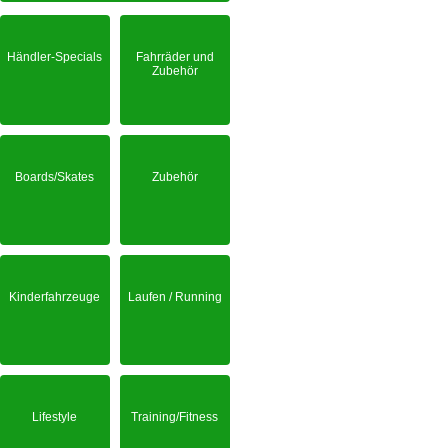
Händler-Specials
Fahrräder und
Zubehör
Boards/Skates
Zubehör
Kinderfahrzeuge
Laufen / Running
Lifestyle
Training/Fitness