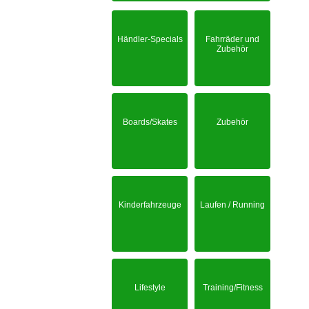
Händler-Specials
Fahrräder und
Zubehör
Boards/Skates
Zubehör
Kinderfahrzeuge
Laufen / Running
Lifestyle
Training/Fitness