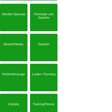
Händler-Specials
Fahrräder und
Zubehör
Boards/Skates
Zubehör
Kinderfahrzeuge
Laufen / Running
Lifestyle
Training/Fitness