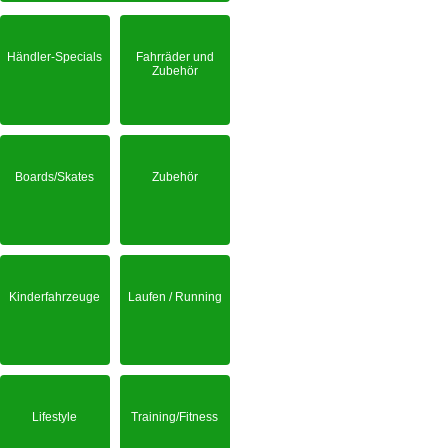
Händler-Specials
Fahrräder und
Zubehör
Boards/Skates
Zubehör
Kinderfahrzeuge
Laufen / Running
Lifestyle
Training/Fitness